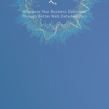
へ。
Empower Your Business Decisions
Through Better Web Data Analytics